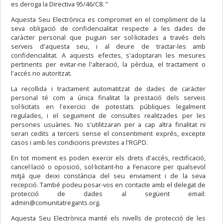
es deroga la Directiva 95/46/C8. ”
Aquesta Seu Electrònica es compromet en el compliment de la
seva obligació de confidencialitat respecte a les dades de
caràcter personal que puguin ser sol·licitades a través dels
serveis d'aquesta seu, i al deure de tractar-les amb
confidencialitat. A aquests efectes, s'adoptaran les mesures
pertinents per evitar-ne l'alteració, la pèrdua, el tractament o
l'accés no autoritzat.
La recollida i tractament automatitzat de dades de caràcter
personal té com a única finalitat la prestació dels serveis
sol·licitats en l'exercici de potestats públiques legalment
regulades, i el seguiment de consultes realitzades per les
persones usuàries. No s'utilitzaran per a cap altra finalitat ni
seran cedits a tercers sense el consentiment exprés, excepte
casos i amb les condicions previstes a l'RGPD.
En tot moment es poden exercir els drets d'accés, rectificació,
cancel·lació o oposició, sol·licitant-ho a Fenacore per qualsevol
mitjà que deixi constància del seu enviament i de la seva
recepció. També podeu posar-vos en contacte amb el delegat de
protecció de dades al següent email:
admin@comunitatregants.org.
Aquesta Seu Electrònica manté els nivells de protecció de les