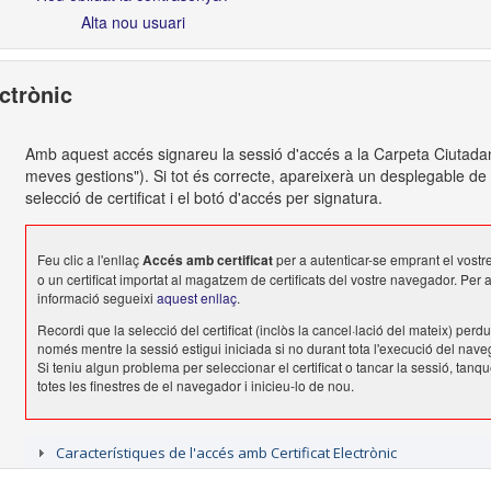
Alta nou usuari
ectrònic
Amb aquest accés signareu la sessió d'accés a la Carpeta Ciutada
meves gestions"). Si tot és correcte, apareixerà un desplegable de
selecció de certificat i el botó d'accés per signatura.
Feu clic a l'enllaç
Accés amb certificat
per a autenticar-se emprant el vostr
o un certificat importat al magatzem de certificats del vostre navegador. Per
informació segueixi
aquest enllaç
.
Recordi que la selecció del certificat (inclòs la cancel·lació del mateix) perd
només mentre la sessió estigui iniciada si no durant tota l'execució del nave
Si teniu algun problema per seleccionar el certificat o tancar la sessió, tanq
totes les finestres de el navegador i inicieu-lo de nou.
Característiques de l'accés amb Certificat Electrònic