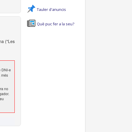
Tauler d'anuncis
Què puc fer a la seu?
na ("Les
e DNI-e
 a més
ura no
gador.
ueu