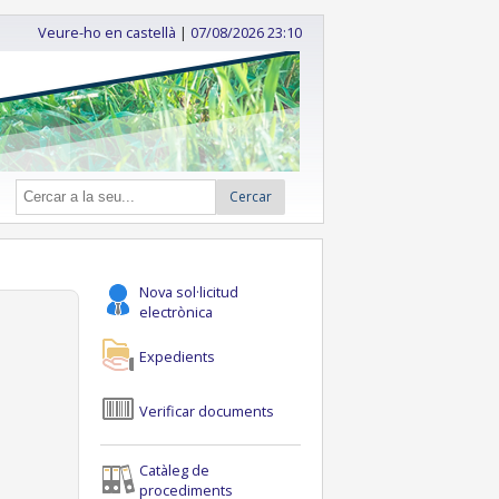
Veure-ho en castellà
|
07/08/2026 23:10
Cercar
Nova sol·licitud
electrònica
Expedients
Verificar documents
Catàleg de
procediments