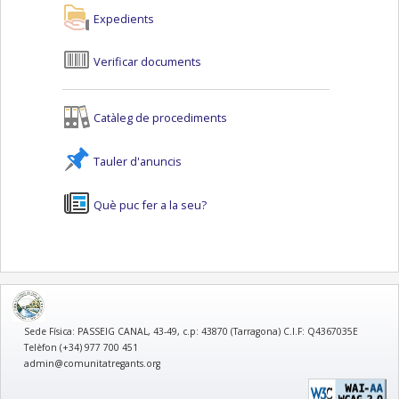
Expedients
Verificar documents
Catàleg de procediments
Tauler d'anuncis
Què puc fer a la seu?
logo
Sede Física: PASSEIG CANAL, 43-49, c.p: 43870 (Tarragona) C.I.F: Q4367035E
Telèfon (+34) 977 700 451
admin@comunitatregants.org