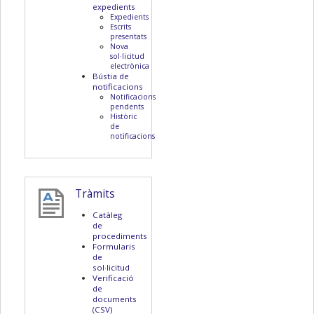
expedients
Expedients
Escrits
presentats
Nova
sol·licitud
electrònica
Bústia de
notificacions
Notificacions
pendents
Històric
de
notificacions
Tràmits
Catàleg
de
procediments
Formularis
de
sol·licitud
Verificació
de
documents
(CSV)