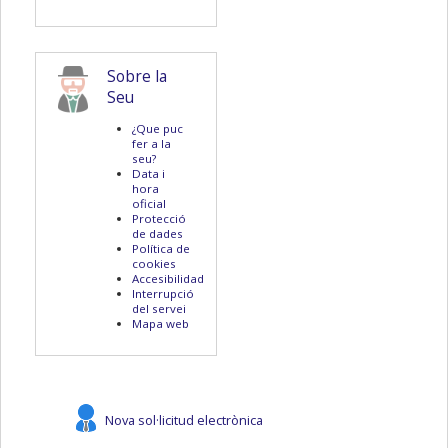
Sobre la
Seu
¿Que puc
fer a la
seu?
Data i
hora
oficial
Protecció
de dades
Política de
cookies
Accesibilidad
Interrupció
del servei
Mapa web
Nova sol·licitud electrònica