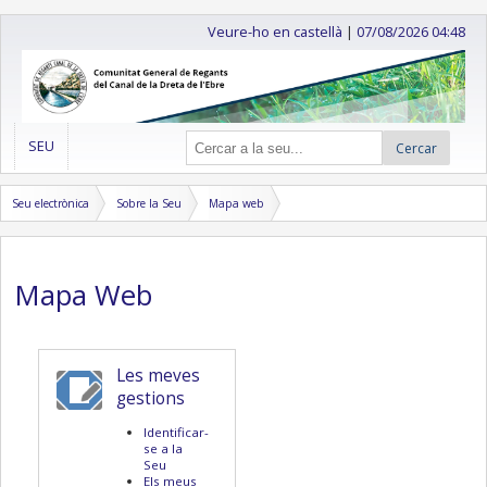
Veure-ho en castellà
|
07/08/2026 04:48
SEU
Cercar
Seu electrònica
Sobre la Seu
Mapa web
Mapa Web
Les meves
gestions
Identificar-
se a la
Seu
Els meus