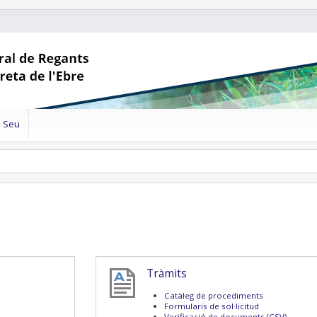
a Seu
Tràmits
Catàleg de procediments
Formularis de sol·licitud
Verificació de documents (CSV)