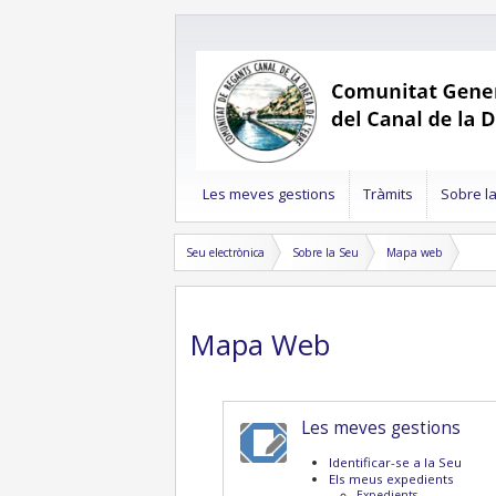
Les meves gestions
Tràmits
Sobre l
Seu electrònica
Sobre la Seu
Mapa web
Mapa Web
Les meves gestions
Identificar-se a la Seu
Els meus expedients
Expedients