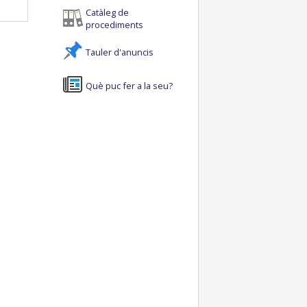
Catàleg de
procediments
Tauler d'anuncis
Què puc fer a la seu?