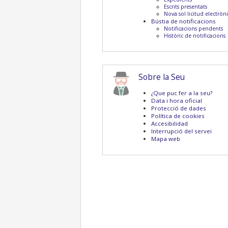
Escrits presentats
Nova sol·licitud electròn
Bústia de notificacions
Notificacions pendents
Històric de notificacions
Sobre la Seu
¿Que puc fer a la seu?
Data i hora oficial
Protecció de dades
Política de cookies
Accesibilidad
Interrupció del servei
Mapa web