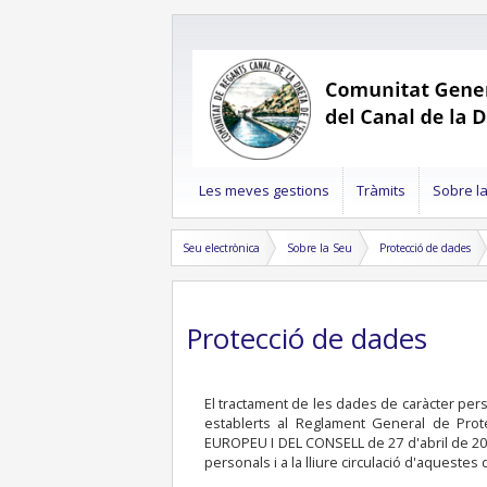
Les meves gestions
Tràmits
Sobre l
Seu electrònica
Sobre la Seu
Protecció de dades
Protecció de dades
El tractament de les dades de caràcter perso
establerts al Reglament General de Pr
EUROPEU I DEL CONSELL de 27 d'abril de 201
personals i a la lliure circulació d'aquestes 