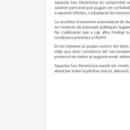
Aquesta Seu Electrònica es compromet en 
caràcter personal que puguin ser sol·licitad
A aquests efectes, s'adoptaran les mesures p
La recollida i tractament automatitzat de da
en l'exercici de potestats públiques legal
No s'utilitzaran per a cap altra finalita
condicions previstes a l'RGPD.
En tot moment es poden exercir els drets d'
mitjà que deixi constància del seu envia
protecció de dades al següent email: admi
Aquesta Seu Electrònica manté els nivells
abast per evitar la pèrdua, mal ús, alteració,