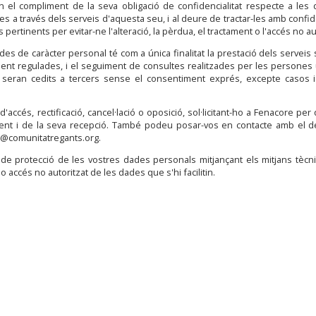
el compliment de la seva obligació de confidencialitat respecte a les
es a través dels serveis d'aquesta seu, i al deure de tractar-les amb confide
ertinents per evitar-ne l'alteració, la pèrdua, el tractament o l'accés no aut
des de caràcter personal té com a única finalitat la prestació dels serveis so
ment regulades, i el seguiment de consultes realitzades per les persones 
t ni seran cedits a tercers sense el consentiment exprés, excepte casos 
accés, rectificació, cancel·lació o oposició, sol·licitant-ho a Fenacore per
ment i de la seva recepció. També podeu posar-vos en contacte amb el d
n@comunitatregants.org.
 de protecció de les vostres dades personals mitjançant els mitjans tècni
 o accés no autoritzat de les dades que s'hi facilitin.