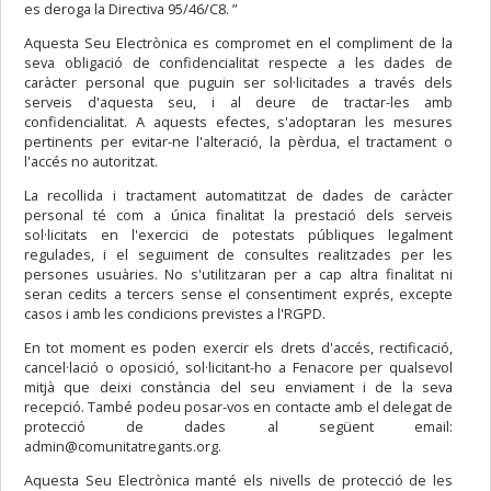
es deroga la Directiva 95/46/C8. ”
Aquesta Seu Electrònica es compromet en el compliment de la
seva obligació de confidencialitat respecte a les dades de
caràcter personal que puguin ser sol·licitades a través dels
serveis d'aquesta seu, i al deure de tractar-les amb
confidencialitat. A aquests efectes, s'adoptaran les mesures
pertinents per evitar-ne l'alteració, la pèrdua, el tractament o
l'accés no autoritzat.
La recollida i tractament automatitzat de dades de caràcter
personal té com a única finalitat la prestació dels serveis
sol·licitats en l'exercici de potestats públiques legalment
regulades, i el seguiment de consultes realitzades per les
persones usuàries. No s'utilitzaran per a cap altra finalitat ni
seran cedits a tercers sense el consentiment exprés, excepte
casos i amb les condicions previstes a l'RGPD.
En tot moment es poden exercir els drets d'accés, rectificació,
cancel·lació o oposició, sol·licitant-ho a Fenacore per qualsevol
mitjà que deixi constància del seu enviament i de la seva
recepció. També podeu posar-vos en contacte amb el delegat de
protecció de dades al següent email:
admin@comunitatregants.org.
Aquesta Seu Electrònica manté els nivells de protecció de les