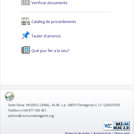
Verificar documents
Catàleg de procediments
Tauler d'anuncis
Què puc fer a la seu?
logo
Sede Física: PASSEIG CANAL, 43-49, c.p: 43870 (Tarragona) C.I.F: Q4367035E
Telèfon (+34) 977 700 451
admin@comunitatregants.org
Protecció de dades
|
Accessibilitat
|
Mapa web