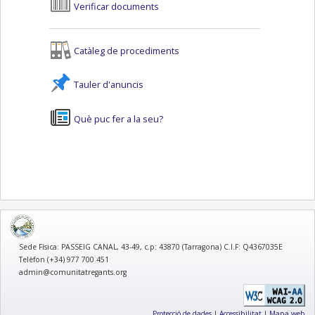
Verificar documents
Catàleg de procediments
Tauler d'anuncis
Què puc fer a la seu?
logo
Sede Física: PASSEIG CANAL, 43-49, c.p: 43870 (Tarragona) C.I.F: Q4367035E
Telèfon (+34) 977 700 451
admin@comunitatregants.org
Protecció de dades
|
Accessibilitat
|
Mapa web