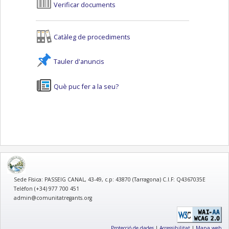
Verificar documents
Catàleg de procediments
Tauler d'anuncis
Què puc fer a la seu?
logo
Sede Física: PASSEIG CANAL, 43-49, c.p: 43870 (Tarragona) C.I.F: Q4367035E
Telèfon (+34) 977 700 451
admin@comunitatregants.org
Protecció de dades
|
Accessibilitat
|
Mapa web