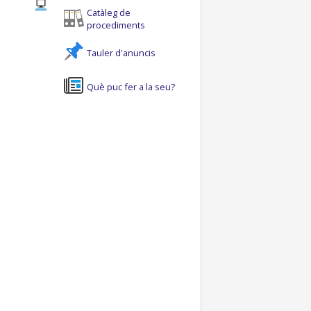
Catàleg de
procediments
Tauler d'anuncis
Què puc fer a la seu?