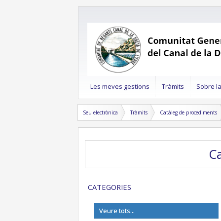
Les meves gestions
Tràmits
Sobre l
Seu electrònica
Tràmits
Catàleg de procediments
CATEGORIES
Veure tots...