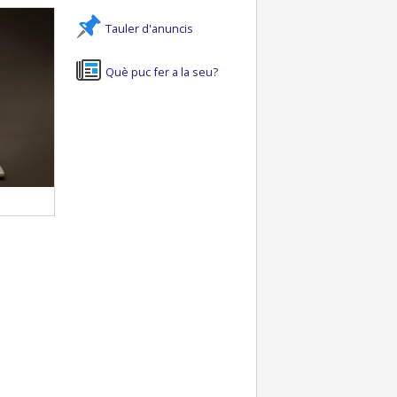
Tauler d'anuncis
Què puc fer a la seu?