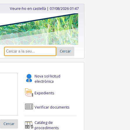
Veure-ho en castellà
|
07/08/2026 01:47
Cercar
Nova sol·licitud
electrònica
Expedients
Verificar documents
Catàleg de
Cercar
procediments