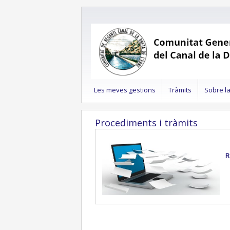
Les meves gestions
Tràmits
Sobre l
Procediments i tràmits